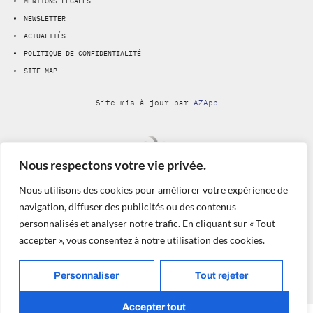
MENTIONS LÉGALES
NEWSLETTER
ACTUALITÉS
POLITIQUE DE CONFIDENTIALITÉ
SITE MAP
Site mis à jour par
AZApp
Nous respectons votre vie privée.
Nous utilisons des cookies pour améliorer votre expérience de
Laboratoire de prothèses dentaires
navigation, diffuser des publicités ou des contenus
ZI Nord, Bat 2, allée du Plateau, 77200 TORCY
personnalisés et analyser notre trafic. En cliquant sur « Tout
Tél. : +33 (0)1 49 30 94 54 • Fax : +33 (0)1 49 30 13 14
accepter », vous consentez à notre utilisation des cookies.
Copyright Qualité Dentale 2026
Personnaliser
Tout rejeter
Accepter tout